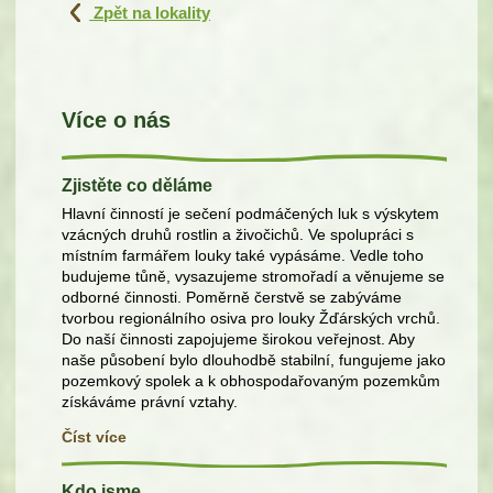
Zpět na lokality
Více o nás
Zjistěte co děláme
Hlavní činností je sečení podmáčených luk s výskytem
vzácných druhů rostlin a živočichů. Ve spolupráci s
místním farmářem louky také vypásáme. Vedle toho
budujeme tůně, vysazujeme stromořadí a věnujeme se
odborné činnosti. Poměrně čerstvě se zabýváme
tvorbou regionálního osiva pro louky Žďárských vrchů.
Do naší činnosti zapojujeme širokou veřejnost. Aby
naše působení bylo dlouhodbě stabilní, fungujeme jako
pozemkový spolek a k obhospodařovaným pozemkům
získáváme právní vztahy.
Číst více
Kdo jsme