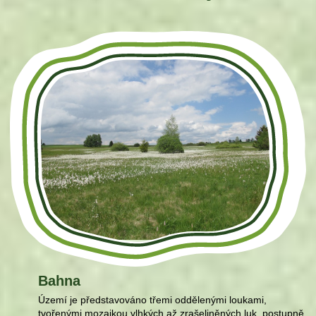
Bahna
Území je představováno třemi oddělenými loukami,
tvořenými mozaikou vlhkých až zrašeliněných luk, postupně