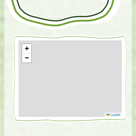
+
−
Leaflet