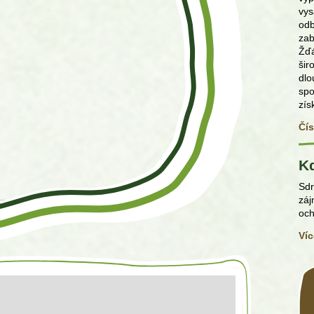
vys
odb
zab
Žďá
šir
dlo
sp
zís
Čís
K
Sdr
záj
och
Víc