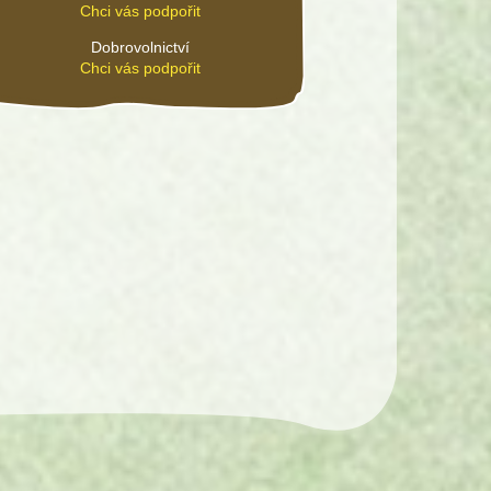
Chci vás podpořit
Dobrovolnictví
Chci vás podpořit