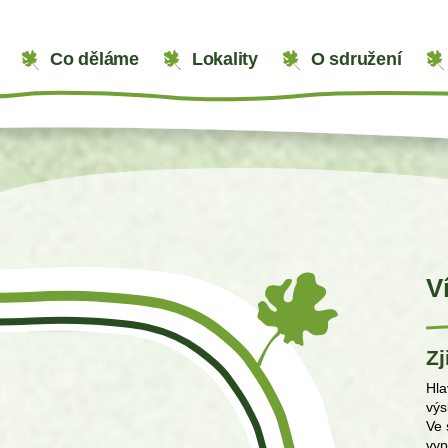
Co děláme
Lokality
O sdružení
V
Zj
Hla
výs
Ve 
vyp