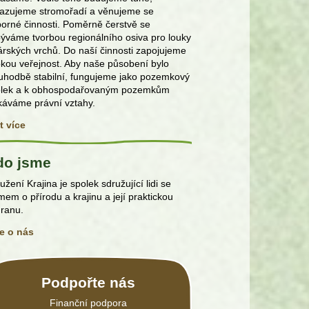
azujeme stromořadí a věnujeme se
orné činnosti. Poměrně čerstvě se
ýváme tvorbou regionálního osiva pro louky
rských vrchů. Do naší činnosti zapojujeme
okou veřejnost. Aby naše působení bylo
uhodbě stabilní, fungujeme jako pozemkový
olek a k obhospodařovaným pozemkům
káváme právní vztahy.
t více
do jsme
užení Krajina je spolek sdružující lidi se
mem o přírodu a krajinu a její praktickou
ranu.
e o nás
Podpořte nás
Finanční podpora