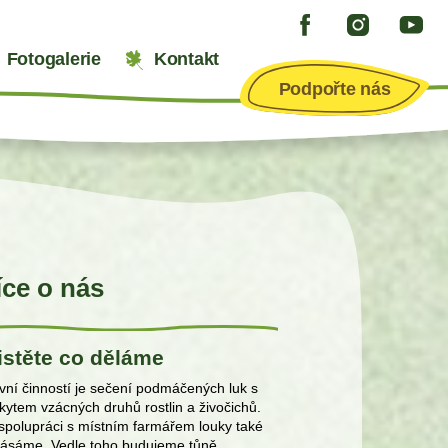
Fotogalerie
Kontakt
Podpořte nás
íce o nás
istěte co děláme
vní činností je sečení podmáčených luk s
kytem vzácných druhů rostlin a živočichů.
spolupráci s místním farmářem louky také
ásáme. Vedle toho budujeme tůně,