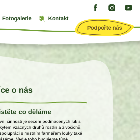
Fotogalerie
Kontakt
Podpořte nás
íce o nás
istěte co děláme
vní činností je sečení podmáčených luk s
kytem vzácných druhů rostlin a živočichů.
spolupráci s místním farmářem louky také
ásáme. Vedle toho budujeme tůně,