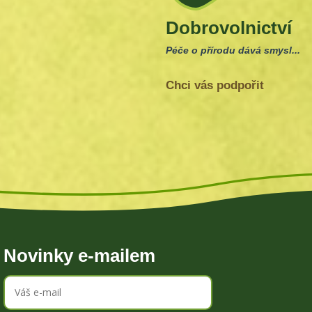
Dobrovolnictví
Péče o přírodu dává smysl...
Chci vás podpořit
Novinky e-mailem