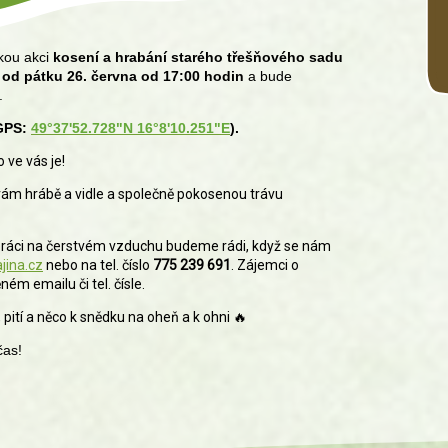
kou akci
kosení a hrabání starého třešňového sadu
í
od pátku 26. června od 17:00 hodin
a bude
.
(GPS:
49°37'52.728"N 16°8'10.251"E
).
 ve vás je!
vám hrábě a vidle a společně pokosenou trávu
 si práci na čerstvém vzduchu budeme rádi, když se nám
jina.cz
nebo na tel. číslo
775 239 691
. Zájemci o
ém emailu či tel. čísle.
pití a něco k snědku na oheň a k ohni
🔥
čas!