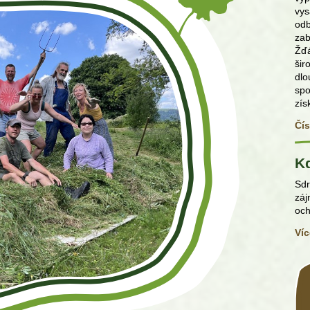
vys
odb
zab
Žďá
šir
dlo
sp
zís
Čís
K
Sdr
záj
och
Víc