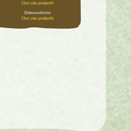
Chci vás podpořit
Dobrovolnictví
Chci vás podpořit