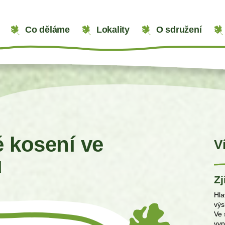
Co děláme
Lokality
O sdružení
 kosení ve
V
u
Zj
Hla
výs
Ve 
vyp