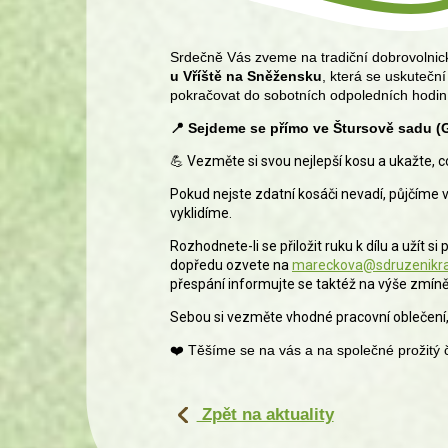
Srdečně Vás zveme na tradiční dobrovolnic
u Vříště na Sněžensku
, která se uskutečn
pokračovat do sobotních odpoledních hodin
📍
Sejdeme se přímo ve Štursově sadu 
💪
Vezměte si svou nejlepší kosu a ukažte, co
Pokud nejste zdatní kosáči nevadí, půjčíme 
vyklidíme.
Rozhodnete-li se přiložit ruku k dílu a užít
dopředu ozvete na
mareckova@sdruzenikra
přespání informujte se taktéž na výše zmíněn
Sebou si vezměte vhodné pracovní oblečení, 
❤️
Těšíme se na vás a na společné prožitý 
Zpět na aktuality