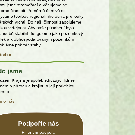
azujeme stromořadí a věnujeme se
orné činnosti. Poměrně čerstvě se
ýváme tvorbou regionálního osiva pro louky
rských vrchů. Do naší činnosti zapojujeme
okou veřejnost. Aby naše působení bylo
uhodbě stabilní, fungujeme jako pozemkový
olek a k obhospodařovaným pozemkům
káváme právní vztahy.
t více
do jsme
užení Krajina je spolek sdružující lidi se
mem o přírodu a krajinu a její praktickou
ranu.
e o nás
Podpořte nás
Finanční podpora